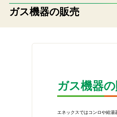
リフォーム
ガス機器の販売
家電
業務用品
ゴルフ場
各種お手続き
ガスの利用開始・停止
お支払方法変更・名義変更
ガス機器の
ガス機器の修理依頼
ガス設備の安全点検
緊急お困り
エネックスではコンロや給湯