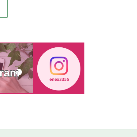
／
ram