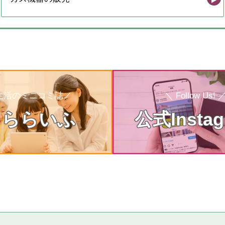
生活のミニコミ誌／
＼ Follow Us! 
らららいふ
公式Instag