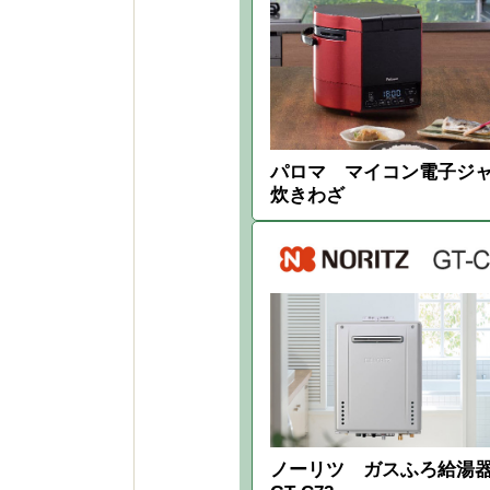
企業情報
会社案内
会社沿革
取組宣言
パロマ マイコン電子ジ
採用情報
炊きわざ
募集要項
社員インタビュー
ノーリツ ガスふろ給湯