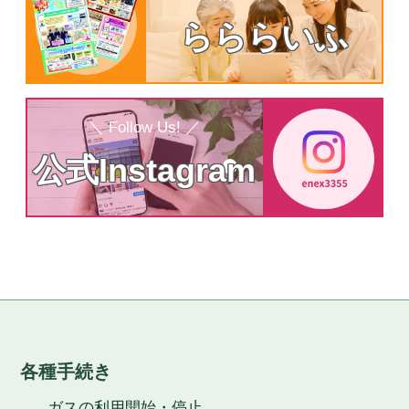
企業情報
らららいふ
会社案内
会社沿革
取組宣言
＼ Follow Us! ／
採用情報
公式Instagram
募集要項
社員インタビュー
各種手続き
ガスの利用開始・停止