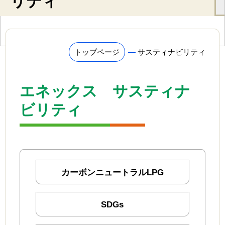
リティ
リフォーム
家電
トップページ
サスティナビリティ
業務用品
ゴルフ場
エネックス サスティナ
ビリティ
各種お手続き
ガスの利用開始・停止
お支払方法変更・名義変更
ガス機器の修理依頼
カーボンニュートラルLPG
ガス設備の安全点検
SDGs
緊急お困り