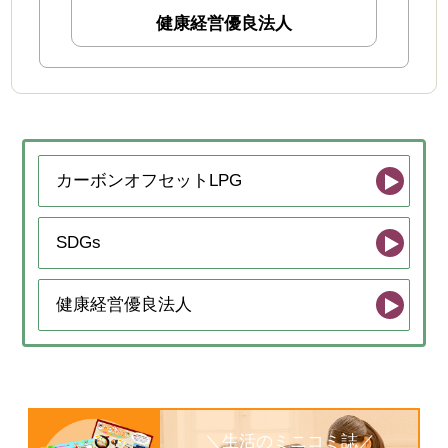
ガス（火・お湯）が出ないとき
健康経営優良法人
ガスが臭い・警報機が鳴った
地震のとき、災害のとき
機器の故障時
カーボンオフセットLPG
新製品・キャンペーン
お知らせ
SDGs
サスティナビリティ
健康経営優良法人
カーボンオフセットLPG
SDGｓ
健康経営優良法人
＼生活のミニコミ誌／