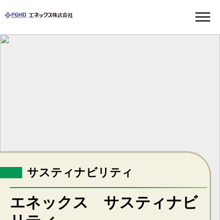
LPガス
ガス料金について
各種手続き
緊急・お困りのとき
ガス機器の販売
サスティナビリティ
福祉・介護
福祉用具のレンタル・販売
エネックス サスティナビ
介護リフォーム