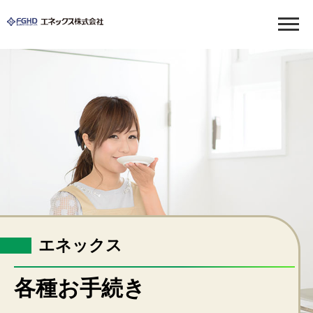
LPガス
ガス料金について
各種手続き
緊急・お困りのとき
ガス機器の販売
エネックス
福祉・介護
福祉用具のレンタル・販売
各種お手続き
介護リフォーム