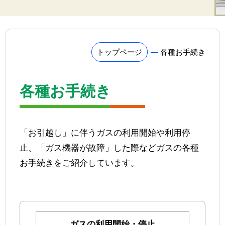
リフォーム
家電
トップページ
各種お手続き
業務用品
ゴルフ場
各種お手続き
各種お手続き
ガスの利用開始・停止
「お引越し」に伴うガスの利用開始や利用停
止、「ガス機器が故障」した際などガスの各種
お支払方法変更・名義変更
お手続きをご紹介しています。
ガス機器の修理依頼
ガス設備の安全点検
緊急お困り
ガスの利用開始・停止