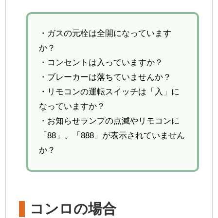
ガス（火・お湯）が出ないとき
ガスが臭い・警報機が鳴った
・ガスの元栓は全開になっています
か？
地震のとき、災害のとき
・コンセントは入っていますか？
機器の故障時
・ブレーカーは落ちていませんか？
・リモコンの運転スイッチは「入」に
新製品・キャンペーン
なっていますか？
お知らせ
・お知らせランプの点滅やリモコンに
「88」、「888」が表示されていません
サスティナビリティ
か？
カーボンオフセットLPG
SDGｓ
健康経営優良法人
コンロの場合