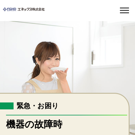
LPガス
ガス料金について
各種手続き
緊急・お困りのとき
ガス機器の販売
緊急・お困り
福祉・介護
福祉用具のレンタル・販売
機器の故障時
介護リフォーム