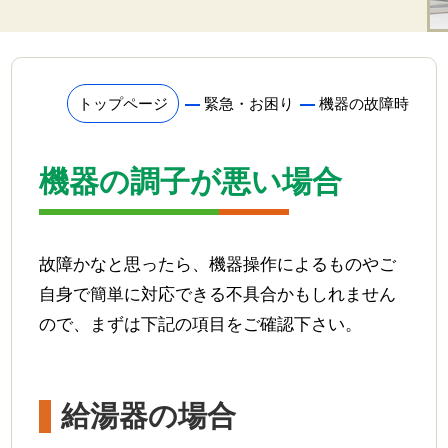
リフォーム
家電
トップページ
緊急・お困り
機器の故障時
業務用品
ゴルフ場
機器の調子が悪い場合
各種お手続き
ガスの利用開始・停止
故障かなと思ったら、機器操作によるものやご
自身で簡単に対応できる不具合かもしれません
お支払方法変更・名義変更
ので、まずは下記の項目をご確認下さい。
ガス機器の修理依頼
ガス設備の安全点検
給湯器の場合
緊急お困り