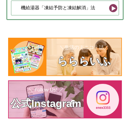
機給湯器「凍結予防と凍結解消」法
＼生活のミニコミ誌／
らららいふ
＼ Follow Us! ／
公式Instagram