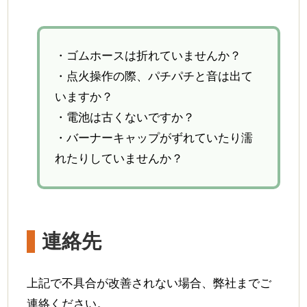
企業情報
会社案内
・ゴムホースは折れていませんか？
会社沿革
・点火操作の際、パチパチと音は出て
取組宣言
いますか？
採用情報
・電池は古くないですか？
・バーナーキャップがずれていたり濡
募集要項
れたりしていませんか？
社員インタビュー
連絡先
上記で不具合が改善されない場合、弊社までご
連絡ください。